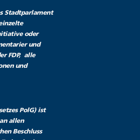
as Stadtparlament
einzelte
itiative oder
mentarier und
er FDP, alle
ionen und
etzes PolG) ist
an allen
chen Beschluss