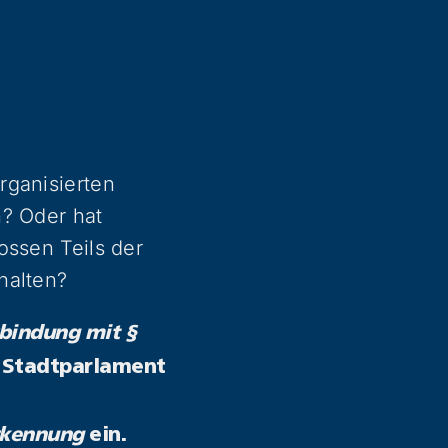
rganisierten
n? Oder hat
ossen Teils der
halten?
rbindung mit §
s
Stadtparlament
erkennung
ein.