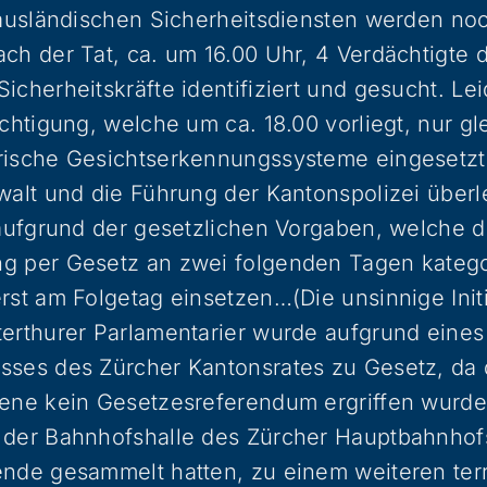
t ausländischen Sicherheitsdiensten werden no
ch der Tat, ca. um 16.00 Uhr, 4 Verdächtigte 
icherheitskräfte identifiziert und gesucht. Le
ächtigung, welche um ca. 18.00 vorliegt, nur gl
rische Gesichtserkennungssysteme eingesetzt
walt und die Führung der Kantonspolizei überl
 aufgrund der gesetzlichen Vorgaben, welche 
g per Gesetz an zwei folgenden Tagen katego
rst am Folgetag einsetzen…(Die unsinnige Initi
erthurer Parlamentarier wurde aufgrund eines
sses des Zürcher Kantonsrates zu Gesetz, da
bene kein Gesetzesreferendum ergriffen wurd
 der Bahnhofshalle des Zürcher Hauptbahnhofs
nde gesammelt hatten, zu einem weiteren terr