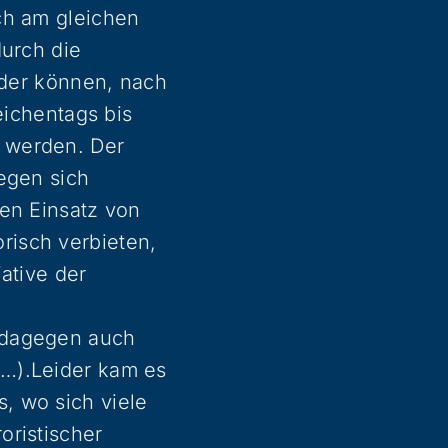
ch am gleichen
durch die
ider können, nach
eichentags bis
 werden. Der
egen sich
den Einsatz von
risch verbieten,
ative der
 dagegen auch
e…).Leider kam es
, wo sich viele
oristischer