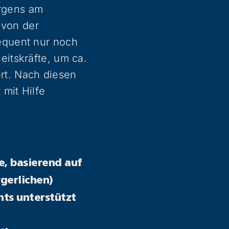
orgens am
 von der
equent nur noch
itskräfte, um ca.
ert. Nach diesen
 mit Hilfe
e, basierend auf
rgerlichen)
ts unterstützt