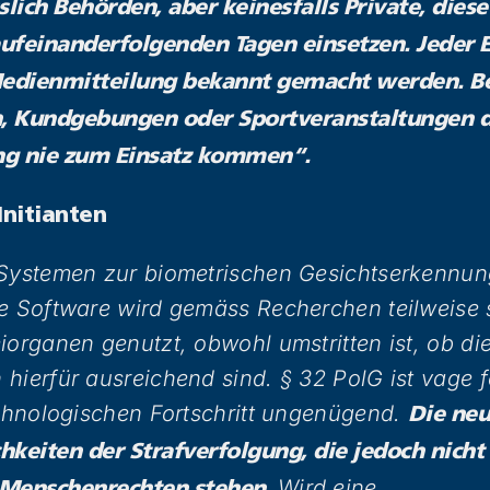
slich Behörden, aber keinesfalls Private, dies
aufeinanderfolgenden Tagen einsetzen. Jeder 
Medienmitteilung bekannt gemacht werden. Be
, Kundgebungen oder Sportveranstaltungen d
ng nie zum Einsatz kommen“.
Initianten
Systemen zur biometrischen Gesichtserkennung
he Software wird gemäss Recherchen teilweise
iorganen genutzt, obwohl umstritten ist, ob di
hierfür ausreichend sind. § 32 PolG ist vage f
echnologischen Fortschritt ungenügend.
Die neu
keiten der Strafverfolgung, die jedoch nicht 
Wird eine