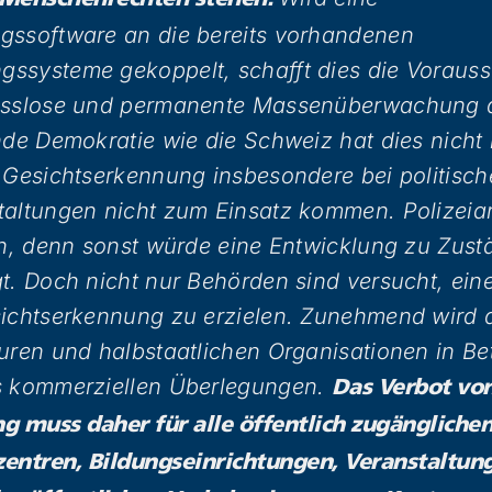
 Menschenrechten stehen.
gssoftware an die bereits vorhandenen
ssysteme gekoppelt, schafft dies die Vorauss
asslose und permanente Massenüberwachung 
nde Demokratie wie die Schweiz hat dies nicht 
 Gesichtserkennung insbesondere bei politische
altungen nicht zum Einsatz kommen. Polizeiarb
en, denn sonst würde eine Entwicklung zu Zustä
t. Doch nicht nur Behörden sind versucht, ei
sichtserkennung zu erzielen. Zunehmend wird 
uren und halbstaatlichen Organisationen in Be
s kommerziellen Überlegungen.
Das Verbot vo
g muss daher für alle öffentlich zugängliche
zentren, Bildungseinrichtungen, Veranstaltun