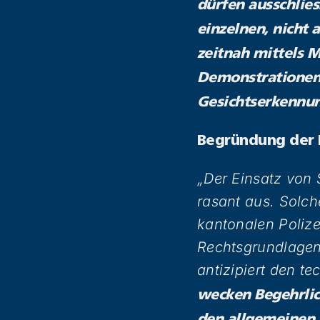
dürfen ausschlies
einzelnen, nicht 
zeitnah mittels 
Demonstrationen
Gesichtserkennu
Begründung der 
„Der Einsatz von 
rasant aus. Solc
kantonalen Polize
Rechtsgrundlagen 
antizipiert den t
wecken Begehrlich