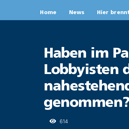
Zum
Home
News
Hier brenn
Inhalt
springen
Haben im Pa
Lobbyisten 
nahestehend
genommen?
614