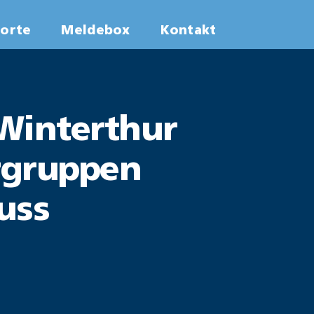
worte
Meldebox
Kontakt
Winterthur
orgruppen
uss