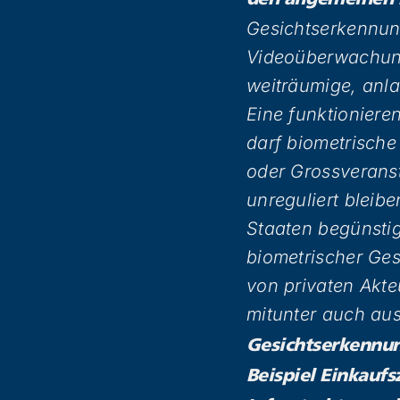
den allgemeinen
Gesichtserkennun
Videoüberwachung
weiträumige, anl
Eine funktioniere
darf biometrische
oder Grossveranst
unreguliert bleib
Staaten begünstig
biometrischer Ge
von privaten Akte
mitunter auch au
Gesichtserkennun
Beispiel Einkaufs