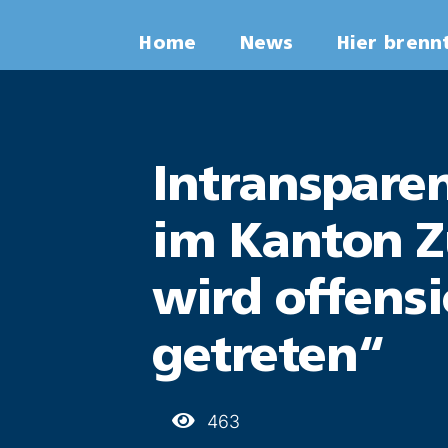
Zum
Home
News
Hier brenn
Inhalt
springen
Intransparen
im Kanton Zü
wird offensi
getreten“
463