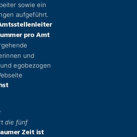
beiter sowie ein
ungen aufgeführt.
Amtsstellenleiter
nnummer pro Amt
rgehende
erinnen und
kt und egobezogen
Webseite
hst
e
t die fünf
raumer Zeit ist