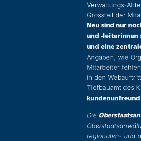
Verwaltungs-Abtei
Grossteil der Mit
Neu sind nur noc
und -leiterinne
und eine zentral
Angaben, wie Org
Mitarbeiter fehle
in den Webauftrit
Tiefbauamt des K
kundenunfreundl
Die
Oberstaatsan
Oberstaatsanwältin
regionalen- und 