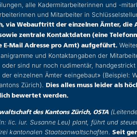
lungen, alle Kadermitarbeiterinnen und -mitar
arbeiterinnen und Mitarbeiter in Schlüsselstell
h, via Webauftritt der einzelnen Ämter, die 
n sowie zentrale Kontaktdaten (eine Telefo
Weite
e E-Mail Adresse pro Amt) aufgeführt.
anigramme und Kontaktangaben der Mitarbeit
n oder sind nur noch rudimentär, handgestric
t der einzelnen Ämter «eingebaut» (Beispiel: 
antons Zürich).
Dies alles muss leider als höc
ich bewertet werden.
(Leitend
waltschaft des Kantons Zürich, OSTA
: lic. iur. Susanne Leu) plant, führt und steuer
drei kantonalen Staatsanwaltschaften.
Seit ge