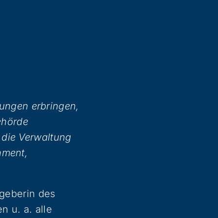
stungen erbringen,
ehörde
 die Verwaltung
nment,
sgeberin des
n u. a. alle