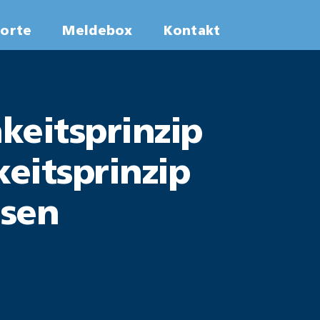
worte
Meldebox
Kontakt
keitsprinzip
keitsprinzip
ssen