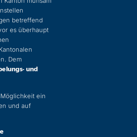
 im Kanton mühsam
nstellen
en betreffend
vor es überhaupt
nen
 Kantonalen
en. Dem
belungs- und
 Möglichkeit ein
en und auf
de