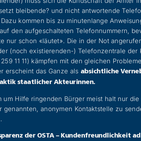
alender) muss sich die Kundschaft der Ämter
etzt bleibende? und nicht antwortende Telefo
 Dazu kommen bis zu minutenlange Anweisung
auf den aufgeschalteten Telefonnummern, be
e nur schon «läutet». Die in der Not angerufe
der (noch existierenden-) Telefonzentrale der
 259 11 11) kämpfen mit den gleichen Problem
er erscheint das Ganze als
absichtliche Verne
aktik staatlicher Akteurinnen.
 um Hilfe ringenden Bürger meist halt nur die
er genannten, anonymen Kontaktstelle zu send
.
parenz der OSTA – Kundenfreundlichkeit a