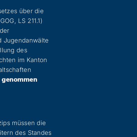
setzes über die
(GOG, LS 211.1)
 der
nd Jugendanwälte
llung des
chten im Kanton
ltschaften
hin genommen
nzips müssen die
itern des Standes