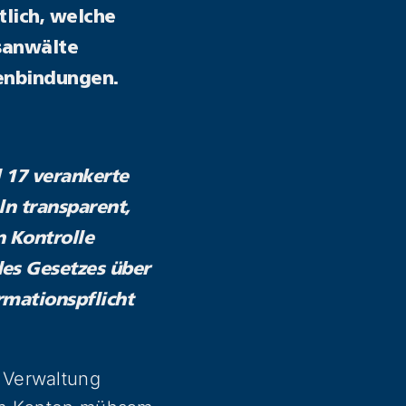
lich, welche
sanwälte
senbindungen.
l 17 verankerte
eln transparent,
n Kontrolle
des Gesetzes über
rmationspflicht
 Verwaltung