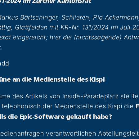
31-2024 im Zürcher Kantonsrat
arkus Bärtschinger, Schlieren, Pia Ackermann
ttig, Glattfelden mit KR-Nr. 131/2024 im Juli 
rat eingereicht; hier die (nichtssagende) Antw
:
ndd
üne an die Medienstelle des Kispi
e des Artikels von Inside-Paradeplatz stellte
 telephonisch der Medienstelle des Kispi die
F
lls die Epic-Software gekauft habe?
edienanfragen verantwortlichen Abteilungsleite