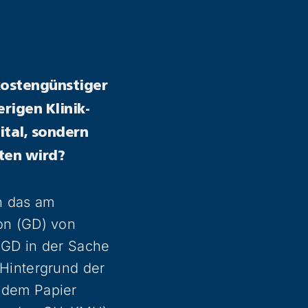
kostengünstiger
rigen Klinik-
ital, sondern
lten wird?
h das am
on (GD) von
r GD in der Sache
Hintergrund der
 dem Papier