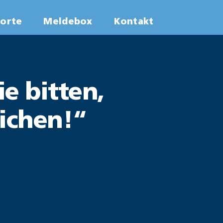
worte
Meldebox
Kontakt
ie bitten,
eichen!“