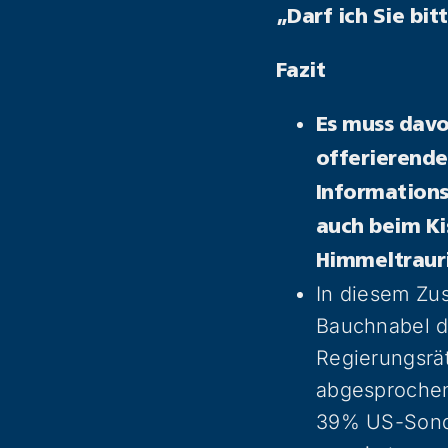
„Darf ich Sie bit
Fazit
Es muss davo
offerierende
Informations
auch beim Ki
Himmeltraur
In diesem Zus
Bauchnabel d
Regierungsrät
abgesprochen
39% US-Sonde