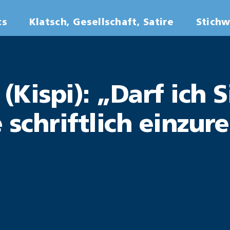
ts
Klatsch, Gesellschaft, Satire
Stich
(Kispi): „Darf ich S
 schriftlich einzur