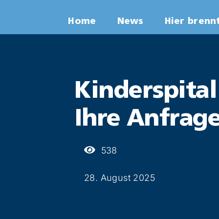
Zum
Home
News
Hier brenn
Inhalt
springen
Kinderspital 
Ihre Anfrage
538
28. August 2025