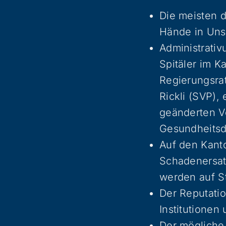
Die meisten d
Hände in Unsc
Administrativ
Spitäler im 
Regierungsrat
Rickli (SVP),
geänderten Ve
Gesundheitsd
Auf den Kant
Schadenersat
werden auf St
Der Reputati
Institutionen 
Der mögliche 