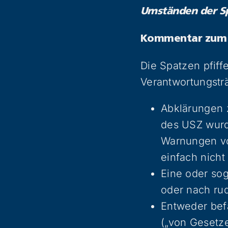
Umständen der S
Kommentar zum 
Die Spatzen pfif
Verantwortungsträ
Abklärungen z
des USZ wurd
Warnungen vo
einfach nicht
Eine oder so
oder nach rud
Entweder befa
(„von Gesetze