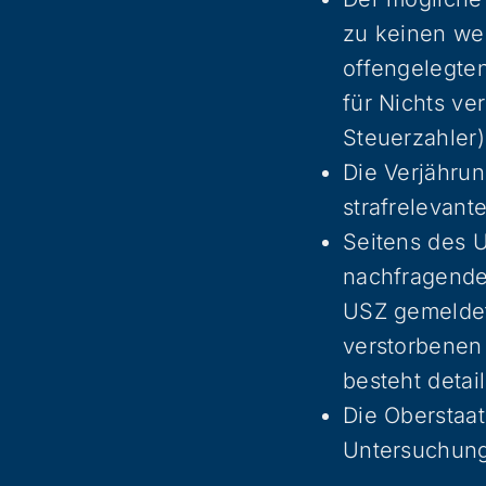
zu keinen wei
offengelegten
für Nichts ve
Steuerzahler)
Die Verjährun
strafrelevant
Seitens des U
nachfragende
USZ gemeldet 
verstorbenen 
besteht detai
Die Oberstaats
Untersuchung