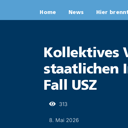
Zum
Home
News
Hier brenn
Inhalt
springen
Kollektives 
staatlichen
Fall USZ
313
8. Mai 2026