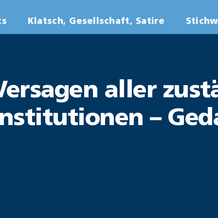
ts
Klatsch, Gesellschaft, Satire
Stich
Versagen aller zus
 Institutionen – G