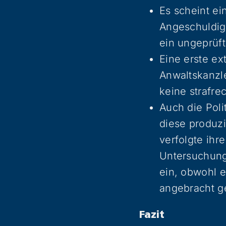
Es scheint ein
Angeschuldig
ein ungeprüft
Eine erste ex
Anwaltskanzl
keine strafre
Auch die Poli
diese produzi
verfolgte ihr
Untersuchungs
ein, obwohl e
angebracht g
Fazit