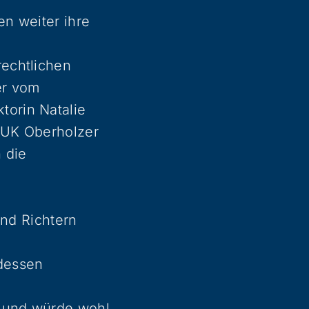
en weiter ihre
rechtlichen
er vom
torin Natalie
r UK Oberholzer
 die
nd Richtern
 dessen
g und würde wohl