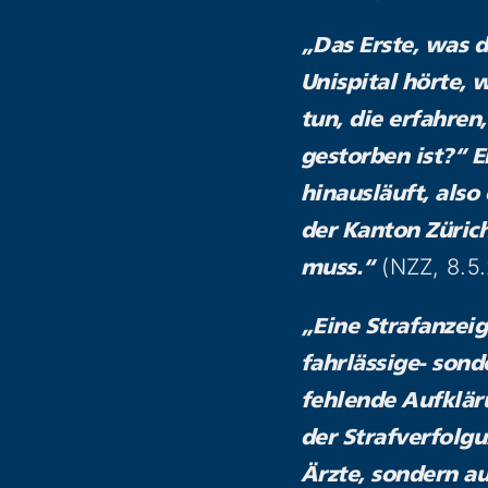
„Das Erste, was 
Unispital hörte, 
tun, die erfahre
gestorben ist?“ E
hinausläuft, also
der Kanton Zürich 
(NZZ, 8.5
muss.“
„Eine Strafanzei
fahrlässige- sond
fehlende Aufkläru
der Strafverfolg
Ärzte, sondern au