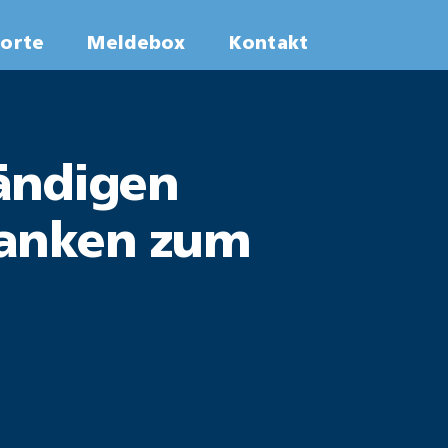
worte
Meldebox
Kontakt
tändigen
edanken zum