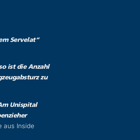
nem Servelat“
o ist die Anzahl
gzeugabsturz zu
Am Unispital
penzieher
 aus Inside