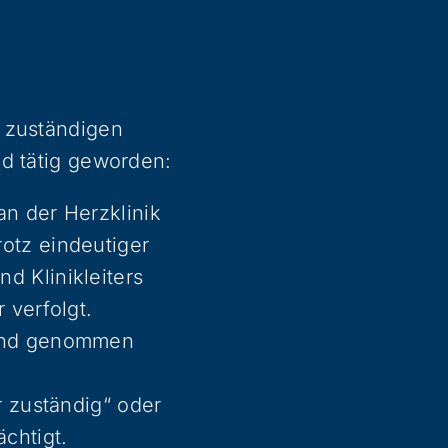
n zuständigen
nd tätig geworden:
n der Herzklinik
otz eindeutiger
d Klinikleiters
 verfolgt.
hand genommen
r zuständig“ oder
chtigt.