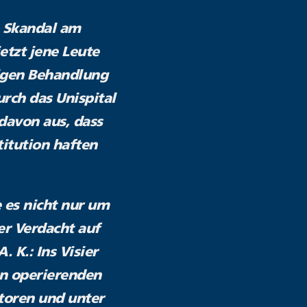
m Skandal am
jetzt jene Leute
digen Behandlung
urch das Unispital
 davon aus, dass
titution haften
 es nicht nur um
er Verdacht auf
 K.: Ins Visier
en operierenden
ktoren und unter