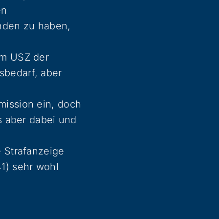
en
nden zu haben,
am USZ der
sbedarf, aber
mission ein, doch
es aber dabei und
e Strafanzeige
1) sehr wohl