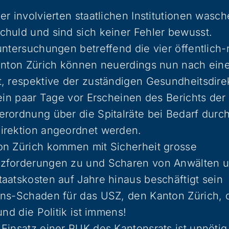
er involvierten staatlichen Institutionen wasch
huld und sind sich keiner Fehler bewusst.
untersuchungen betreffend die vier öffentlich-
Kanton Zürich können neuerdings nun nach ein
, respektive der zuständigen Gesundheitsdirek
 ein paar Tage vor Erscheinen des Berichts de
rordnung über die Spitalräte bei Bedarf durch
irektion angeordnet werden.
on Zürich kommen mit Sicherheit grosse
zforderungen zu und Scharen von Anwälten u
aatskosten auf Jahre hinaus beschäftigt sein
ons-Schaden für das USZ, den Kanton Zürich,
und die Politik ist immens!
Einsatz einer PUK des Kantonsrats ist unnöti