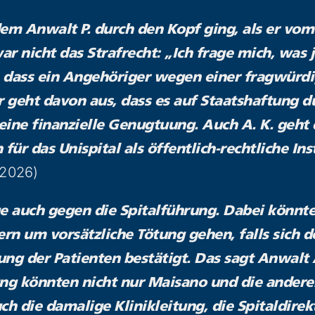
dem Anwalt P. durch den Kopf ging, als er vo
war nicht das Strafrecht: „Ich frage mich, was 
n, dass ein Angehöriger wegen einer fragwür
r geht davon aus, dass es auf Staatshaftung d
 eine finanzielle Genugtuung. Auch A. K. geht
für das Unispital als öffentlich-rechtliche Ins
.2026)
ge auch gegen die Spitalführung. Dabei könnte
ern um vorsätzliche Tötung gehen, falls sich d
ng der Patienten bestätigt. Das sagt Anwalt A.
ung könnten nicht nur Maisano und die ander
ch die damalige Klinikleitung, die Spitaldire