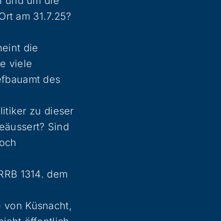
n und um die
 Ort am 31.7.25?
eint die
e viele
efbauamt des
itiker zu dieser
eäussert? Sind
noch
 RRB 1314. dem
e von Küsnacht,