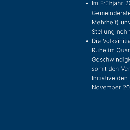
Im Frühjahr 
Gemeinderäte
Mehrheit) unw
Stellung neh
Die Volksini
Ruhe im Quarti
Geschwindigk
somit den Ver
Initiative d
November 202