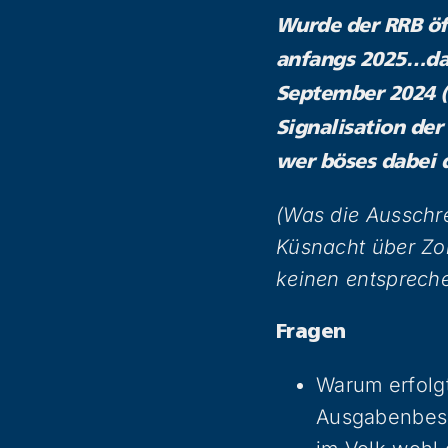
Wurde der RRB öff
anfangs 2025…das
September 2024 (i
Signalisation der 
wer böses dabei 
(Was die Ausschr
Küsnacht über Zol
keinen entsprech
Fragen
Warum erfolg
Ausgabenbesc