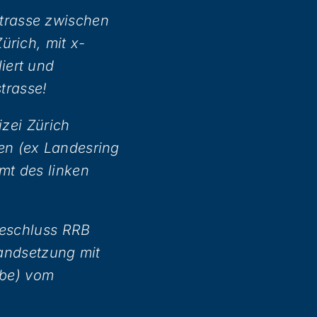
estrasse zwischen
ürich, mit x-
iert und
trasse!
izei Zürich
en (ex Landesring
mt des linken
beschluss RRB
tandsetzung mit
abe) vom