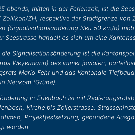
.25 abends, mitten in der Ferienzeit, ist die Se
Zollikon/ZH, respektive der Stadtgrenze von Z
en (Signalisationsänderung Neu 50 km/h) möbl
der Seestrasse handelt es sich um eine Kantonss
r die Signalisationsänderung ist die Kantonspol
us Weyermann) des immer jovialen, parteilos
gsrats Mario Fehr und das Kantonale Tiefbaua
tin Neukom (Grüne).
sänderung in Erlenbach ist mit Regierungsrats
rlenbach, Kirche bis Zollerstrasse, Strassenins
ahmen, Projektfestsetzung, gebundene Ausg
igt worden.