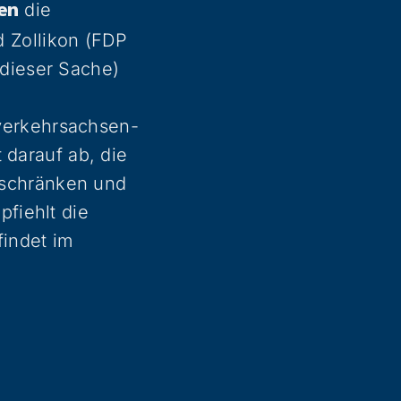
die
en
 Zollikon (FDP
 dieser Sache)
verkehrsachsen-
t darauf ab, die
uschränken und
pfiehlt die
findet im