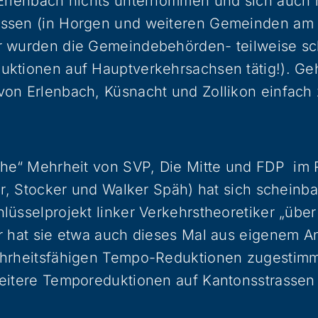
Erlenbach nichts unternommen und sich auch n
ssen (in Horgen und weiteren Gemeinden am 
r wurden die Gemeindebehörden- teilweise sch
uktionen auf Hauptverkehrsachsen tätig!). Ge
on Erlenbach, Küsnacht und Zollikon einfach 
che“ Mehrheit von SVP, Die Mitte und FDP im 
ner, Stocker und Walker Späh) hat sich scheinba
lüsselprojekt linker Verkehrstheoretiker „übe
r hat sie etwa auch dieses Mal aus eigenem An
ehrheitsfähigen Tempo-Reduktionen zugestimm
weitere Temporeduktionen auf Kantonsstrassen