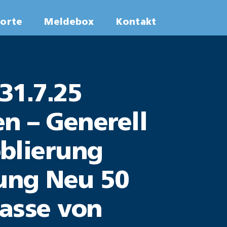
worte
Meldebox
Kontakt
31.7.25
n – Generell
blierung
rung Neu 50
asse von