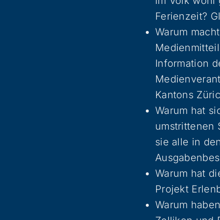
im Volk wohl 
Ferienzeit? G
Warum macht 
Medienmitteil
Information d
Medienverant
Kantons Züri
Warum hat sic
umstrittenen
sie alle in d
Ausgabenbes
Warum hat die
Projekt Erle
Warum haben 