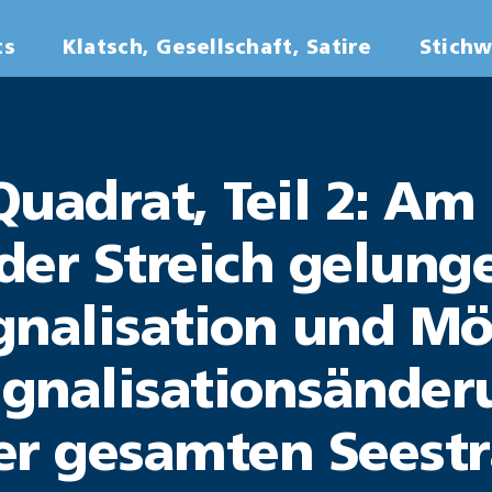
ts
Klatsch, Gesellschaft, Satire
Stich
uadrat, Teil 2: Am 
er Streich gelunge
gnalisation und Mö
Signalisationsände
er gesamten Seestr