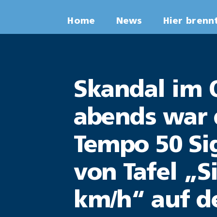
Zum
Home
News
Hier brenn
Inhalt
springen
Skandal im Q
abends war d
Tempo 50 Si
von Tafel „
km/h“ auf d