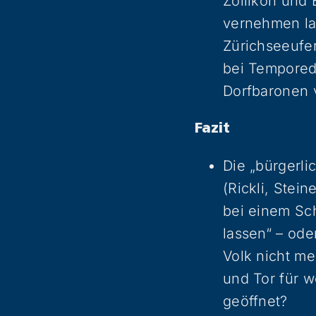
Zollikon und 
vernehmen la
Zürichseeufe
bei Tempored
Dorfbaronen v
Fazit
Die „bürgerli
(Rickli, Stei
bei einem Sch
lassen“ – ode
Volk nicht m
und Tor für 
geöffnet?