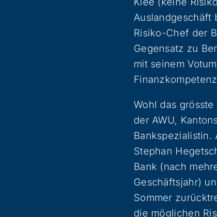
Klee (keine Risik
Auslandgeschäft 
Risiko-Chef der B
Gegensatz zu Ben
mit seinem Votum
Finanzkompetenz
Wohl das grösste 
der AWU, Kantonsr
Bankspezialistin.
Stephan Hegetschw
Bank (nach mehr
Geschäftsjahr) u
Sommer zurücktret
die möglichen Ris