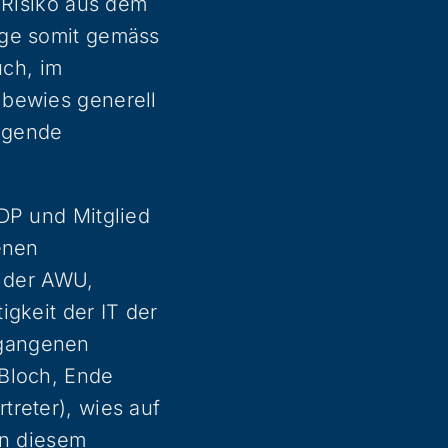
 Risiko aus dem
age somit gemäss
uch, im
 bewies generell
agende
FDP und Mitglied
enen
n der AWU,
igkeit der IT der
rgangenen
 Bloch, Ende
treter), wies auf
in diesem