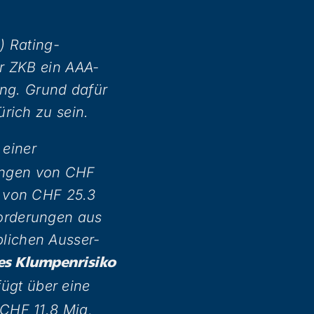
) Rating-
r ZKB ein AAA-
ing. Grund dafür
rich zu sein.
 einer
ungen von CHF
n von CHF 25.3
orderungen aus
lichen Ausser-
es Klumpenrisiko
fügt über eine
CHF 11.8 Mia,