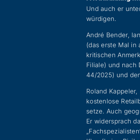
Und auch er unter
würdigen.
André Bender, lan
(das erste Mal in 
kritischen Anmer
Filiale) und nach
44/2025) und den
Roland Kappeler, 
kostenlose Retail
setze. Auch geog
Er widersprach da
„Fachspezialisten