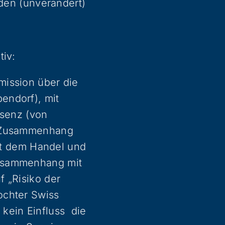
den (unverändert)
tiv:
mission über die
endorf), mit
äsenz (von
m Zusammenhang
mit dem Handel und
Zusammenhang mit
f „Risiko der
ochter Swiss
kein Einfluss die