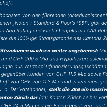
chäft.
 höchsten von den führenden (amerikanischen!
enen „Noten“: Standard & Poor’s (S&P) gibt de
in Aaa Rating und Fitch ebenfalls ein AAA Rat
ere die 100%ige Staatsgarantie des Kantons Zü
Mit
häftsvolumen wachsen weiter ungebremst:
 rund CHF 200.5 Mia und Hypothekarausleih
rungen aus Wertpapierfinanzierungsgeschäfte
 gegenüber Kunden von CHF 11.5 Mia sowie F
äft von CHF von 11.3 Mia und einem massgeb
u. a. Derivatehandel)
stellt die
ZKB ein massiv
(der Kanton Zürich selber ver
anton Zürich dar
CHF 24.9 Mia und ein Eigenkapital von „nur“ 