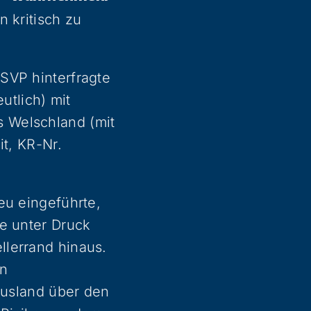
 kritisch zu
SVP hinterfragte
utlich) mit
 Welschland (mit
it, KR-Nr.
eu eingeführte,
se unter Druck
llerrand hinaus.
en
 Ausland über den