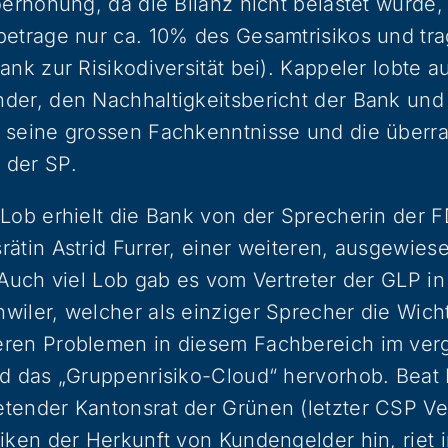
oerhöhung, da die Bilanz nicht belastet würde,
betrage nur ca. 10% des Gesamtrisikos und tr
ank zur Risikodiversität bei). Kappeler lobte a
der, den Nachhaltigkeitsbericht der Bank und
 seine grossen Fachkenntnisse und die überr
 der SP.
Lob erhielt die Bank von der Sprecherin der 
ätin Astrid Furrer, einer weiteren, ausgewies
 Auch viel Lob gab es vom Vertreter der GLP i
iler, welcher als einziger Sprecher die Wicht
eren Problemen in diesem Fachbereich im ve
nd das „Gruppenrisiko-Cloud“ hervorhob. Beat
ender Kantonsrat der Grünen (letzter CSP Ver
iken der Herkunft von Kundengelder hin, riet 