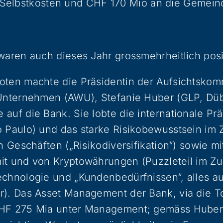
Selbstkosten und CHF 170 Mio an die Gemein
waren auch dieses Jahr grossmehrheitlich posi
oten machte die Präsidentin der Aufsichtskom
 Unternehmen (AWU), Stefanie Huber (GLP, Düb
auf die Bank. Sie lobte die internationale Pr
o Paulo) und das starke Risikobewusstsein i
en Geschäften („Risikodiversifikation“) sowie 
it und von Kryptowährungen (Puzzleteil im 
chnologie und „Kundenbedürfnissen“, alles au
r). Das Asset Management der Bank, via die T
HF 275 Mia unter Management; gemäss Huber 