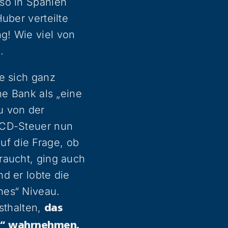
so in Spanien
uber verteilte
g! Wie viel von
.
e sich ganz
ne Bank als „eine
u von der
ECD-Steuer nun
auf die Frage, ob
raucht, ging auch
d er lobte die
nes“ Niveau.
sthalten,
das
en“ wahrnehmen.