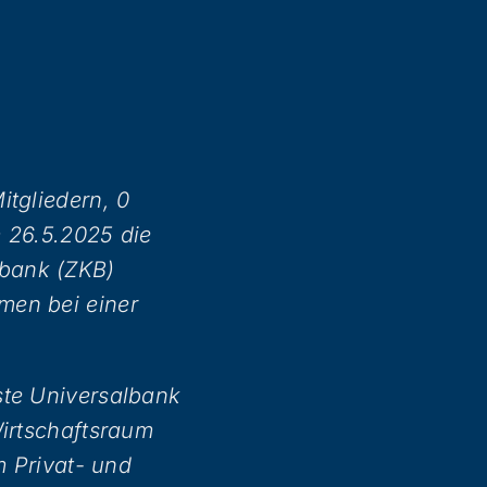
itgliedern, 0
 26.5.2025 die
lbank (ZKB)
men bei einer
ste Universalbank
Wirtschaftsraum
m Privat- und