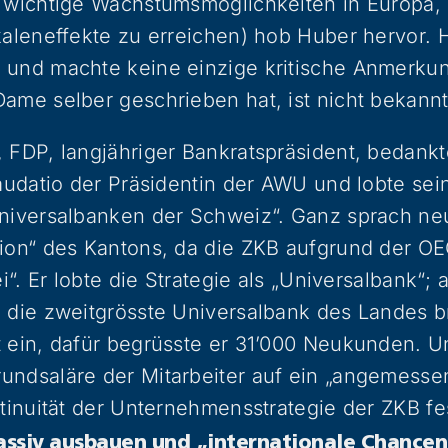
r wichtige Wachstumsmöglichkeiten in Europa, 
kaleneffekte zu erreichen) hob Huber hervor. H
 und machte keine einzige kritische Anmerkun
ame selber geschrieben hat, ist nicht bekannt
 FDP, langjähriger Bankratspräsident, bedankt
Laudatio der Präsidentin der AWU und lobte sei
Universalbanken der Schweiz“. Ganz sprach ne
tion“ des Kantons, da die ZKB aufgrund der O
ei“. Er lobte die Strategie als „Universalbank“; 
 die zweitgrösste Universalbank des Landes b
 ein, dafür begrüsste er 31’000 Neukunden. Un
undsaläre der Mitarbeiter auf ein „angemesse
ntinuität der Unternehmensstrategie der ZKB fe
assiv ausbauen und „internationale Chanc