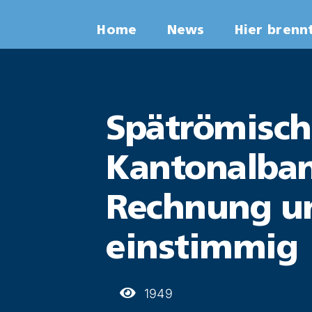
Zum
Home
News
Hier brenn
Inhalt
springen
Spätrömisch
Kantonalban
Rechnung un
einstimmig
1949