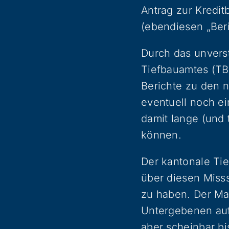
Antrag zur Kredit
(ebendiesen „Ber
Durch das unvers
Tiefbauamtes (TBA
Berichte zu den n
eventuell noch e
damit lange (und
können.
Der kantonale Ti
über diesen Misss
zu haben. Der Mag
Untergebenen auf 
aber scheinbar bi