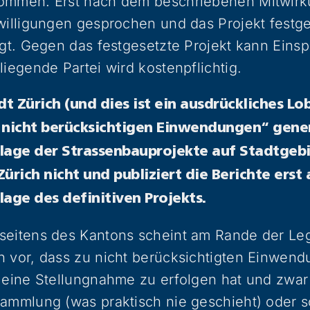
ommen. Erst nach dem beschriebenen Mitwirk
willigungen gesprochen und das Projekt festg
egt. Gegen das festgesetzte Projekt kann Ein
liegende Partei wird kostenpflichtig.
t Zürich (und dies ist ein ausdrückliches Lob
 nicht berücksichtigen Einwendungen“ genere
lage der Strassenbauprojekte auf Stadtgebie
ürich nicht und publiziert die Berichte erst 
lage des definitiven Projekts.
eitens des Kantons scheint am Rande der Lega
h vor, dass zu nicht berücksichtigten Einwend
 eine Stellungnahme zu erfolgen hat und zwar 
ammlung (was praktisch nie geschieht) oder sc