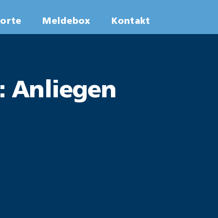
worte
Meldebox
Kontakt
: Anliegen
e