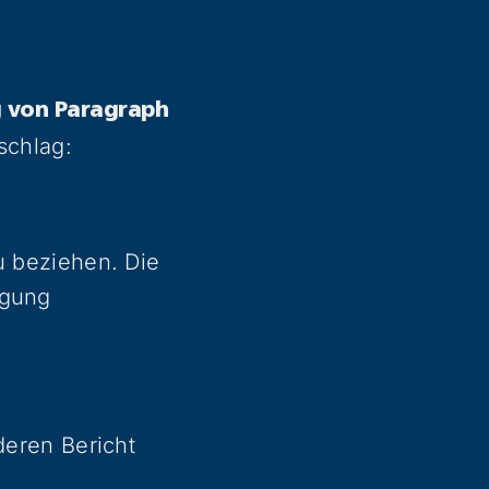
g von Paragraph
schlag:
u beziehen. Die
igung
deren Bericht