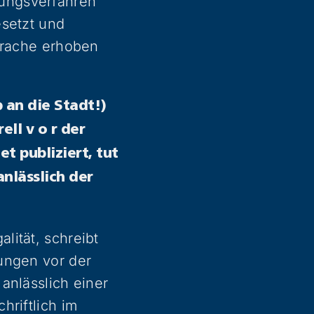
ungsverfahren
esetzt und
sprache erhoben
 an die Stadt!)
ll v o r der
t publiziert, tut
anlässlich der
lität, schreibt
ungen vor der
anlässlich einer
hriftlich im