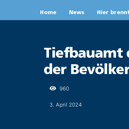
Zum
Home
News
Hier brenn
Inhalt
springen
Tiefbauamt 
der Bevölker
960
3. April 2024