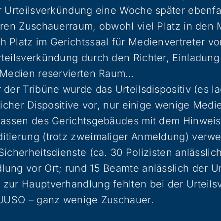
r Urteilsverkündung eine Woche später ebenfa
eeren Zuschauerraum, obwohl viel Platz in de
 Platz im Gerichtssaal für Medienvertreter vo
teilsverkündung durch den Richter, Einladung
e Medien reservierten Raum…
 der Tribüne wurde das Urteilsdispositiv (es l
tlicher Dispositive vor, nur einige wenige Medi
rlassen des Gerichtsgebäudes mit dem Hinweis
itierung (trotz zweimaliger Anmeldung) verwe
Sicherheitsdienste (ca. 30 Polizisten anlässlic
ung vor Ort; rund 15 Beamte anlässlich der U
 zur Hauptverhandlung fehlten bei der Urteil
r JUSO – ganz wenige Zuschauer.