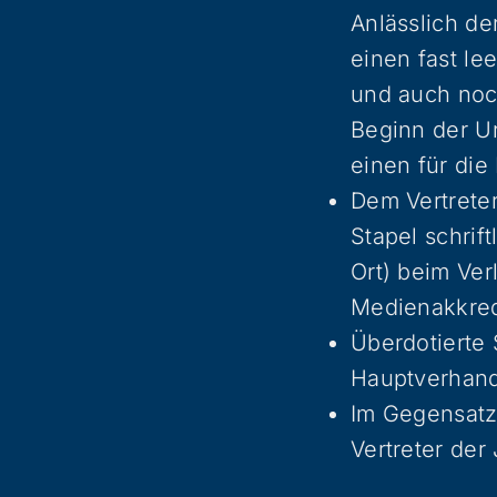
Anlässlich de
einen fast l
und auch noch
Beginn der Ur
einen für di
Dem Vertreter
Stapel schrif
Ort) beim Ve
Medienakkred
Überdotierte 
Hauptverhandl
Im Gegensatz
Vertreter de