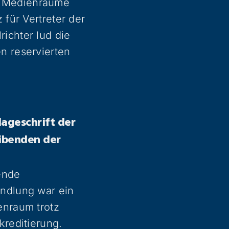
i Medienräume
 für Vertreter der
ichter lud die
n reservierten
lageschrift der
eibenden der
ende
andlung war ein
enraum trotz
kreditierung.