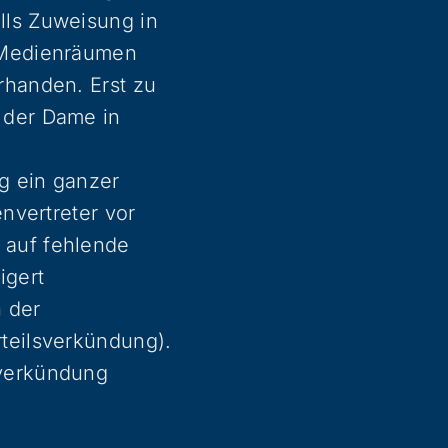
lls Zuweisung in
n Medienräumen
rhanden. Erst zu
 der Dame in
ag ein ganzer
envertreter vor
 auf fehlende
igert
h der
rteilsverkündung).
sverkündung