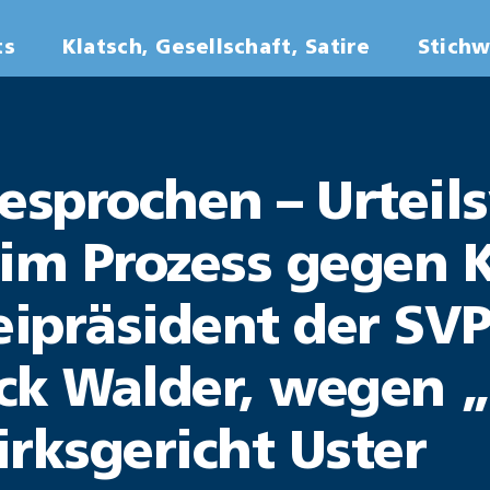
ts
Klatsch, Gesellschaft, Satire
Stich
gesprochen – Urtei
 im Prozess gegen 
eipräsident der SV
rick Walder, wegen
rksgericht Uster