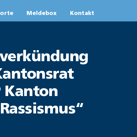
worte
Meldebox
Kontakt
lsverkündung
Kantonsrat
P Kanton
 „Rassismus“