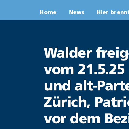
Zum
Home
News
Hier brenn
Inhalt
springen
Walder frei
vom 21.5.25
und alt-Part
Zürich, Pat
vor dem Bezi