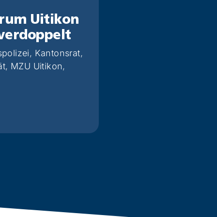
um Uitikon
verdoppelt
polizei
,
Kantonsrat
,
ät
,
MZU Uitikon
,