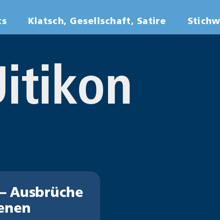
ts
Klatsch, Gesellschaft, Satire
Stich
itikon
? – Ausbrüche
senen