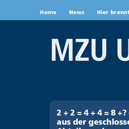
Zum
Home
News
Hier brenn
Inhalt
springen
MZU U
2 + 2 = 4 + 4 = 8 +
aus der geschlos