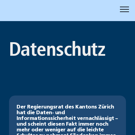
Zum
Inhalt
springen
Datenschutz
Der Regierungsrat des Kantons Zürich
hat die Daten- und
Informationssicherheit vernachlässigt –
und scheint diesen Fakt immer noch
mehr oder weniger auf die leichte